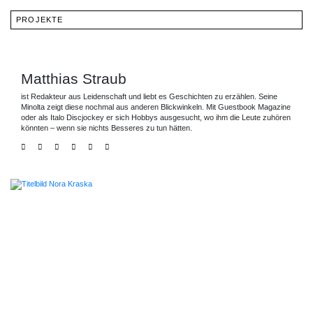
PROJEKTE
Matthias Straub
ist Redakteur aus Leidenschaft und liebt es Geschichten zu erzählen. Seine
Minolta zeigt diese nochmal aus anderen Blickwinkeln. Mit Guestbook Magazine
oder als Italo Discjockey er sich Hobbys ausgesucht, wo ihm die Leute zuhören
könnten – wenn sie nichts Besseres zu tun hätten.
VIEWS
TAXI
SUPERKRÄFTE
TACHELES
OPÉRA
PODCAST
LAB
OPÉRA
LAB
OPÉRA
EPISODE
CAROLINE
LAB
PAPERNESS
7
SÉNÉCAL
ZIQIAN
OPÉRA
–
LIU
JOANNA
„TENNIS
LAB
OPÉRA
DER
SZPROCH
FAN“
LAB
OPÉRA
TANZ
VON
MAUD
LAB
ALL-
MIT
STEPHAN
LEVAVASSEUR
ARNOLDAS
INCLUSIVE
DER
WÜRTH
KUBILIUS
LAURENCE
ANGST
PHILOMÈNE
FAN