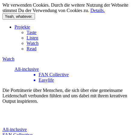
Wir verwenden Cookies. Durch die weitere Nutzung der Webseite
stimmst Du der Verwendung von Cookies zu.
Details.
Yeah, whatever.
Skip
Projekte
to
Taste
content
Listen
Watch
Read
Watch
All-inclusive
FAN Collective
Easylife
Die Porträtserie über Menschen, die sich über eine gemeinsame
Leidenschaft verbunden fühlen und uns dabei mit ihrem kreativen
Output inspirieren.
All-inclusive
FAN Collective