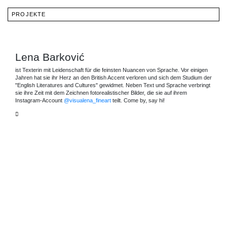
PROJEKTE
Lena Barković
ist Texterin mit Leidenschaft für die feinsten Nuancen von Sprache. Vor einigen
Jahren hat sie ihr Herz an den British Accent verloren und sich dem Studium der
"English Literatures and Cultures" gewidmet. Neben Text und Sprache verbringt
sie ihre Zeit mit dem Zeichnen fotorealistischer Bilder, die sie auf ihrem
Instagram-Account
@visualena_fineart
teilt. Come by, say hi!
VIEWS
VIEWS
IDENTITÄT
OPÉRA
REISEN
LAB
PAPERNESS
JULIA
„VISIONS
LUZINA
OF
HUMANITY“
VON
MATHIEU
TRIAY