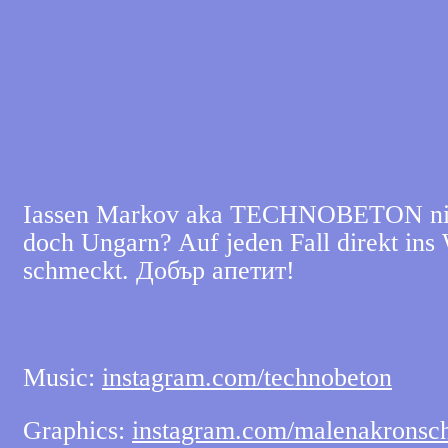
Iassen Markov aka TECHNOBETON nimmt 
doch Ungarn? Auf jeden Fall direkt in
schmeckt.
Добър
апетит
!
Music:
instagram.com/technobeton
Graphics:
instagram.com/malenakronsc