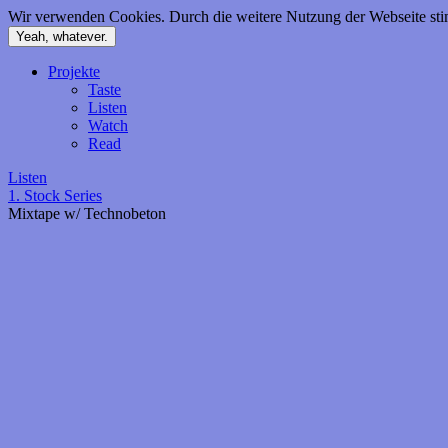
Wir verwenden Cookies. Durch die weitere Nutzung der Webseite s
Yeah, whatever.
Zum
Projekte
Inhalt
Taste
springen
Listen
Watch
Read
Listen
1. Stock Series
Mixtape w/ Technobeton