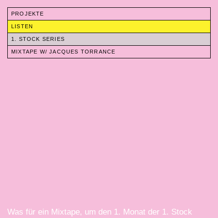
Zum
Inhalt
PROJEKTE
springen
LISTEN
1. STOCK SERIES
MIXTAPE W/ JACQUES TORRANCE
Was für ein Mixtape, um den 1. Monat der 1. Stock