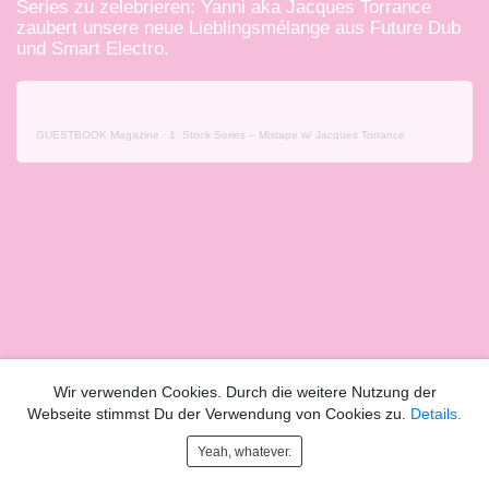
Series zu zelebrieren: Yanni aka
Jacques Torrance
zaubert unsere neue Lieblingsmélange aus Future Dub
und Smart Electro.
GUESTBOOK Magazine
·
1. Stock Series – Mixtape w/ Jacques Torrance
Wir verwenden Cookies. Durch die weitere Nutzung der
Webseite stimmst Du der Verwendung von Cookies zu.
Details.
Yeah, whatever.
GUESTBOOK
INFO
IMPRESSUM
DATENSCHUTZ