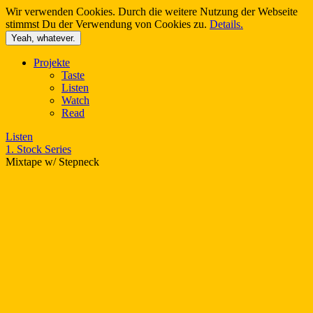
Wir verwenden Cookies. Durch die weitere Nutzung der Webseite
stimmst Du der Verwendung von Cookies zu.
Details.
Yeah, whatever.
Skip
Projekte
to
Taste
content
Listen
Watch
Read
Listen
1. Stock Series
Mixtape w/ Stepneck