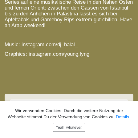
Series auf eine musikalische Reise in den Nahen Osten
und fernen Orient: zwischen den Gassen von Istanbul
bis zu den Anhöhen in Palästina lässt es sich bei
Apfeltabak und Gameboy Rips extrem gut chillen. Have
an Arab weekend!
Music:
instagram.com/dj_halal_
Graphics:
instagram.com/young.lyng
GUESTBOOK Magazine
·
1. Stock Series – Mixtape w/ DJ Halal
Wir verwenden Cookies. Durch die weitere Nutzung der
Webseite stimmst Du der Verwendung von Cookies zu.
Details.
Yeah, whatever.
GUESTBOOK
INFO
IMPRINT
PRIVACY POLICY