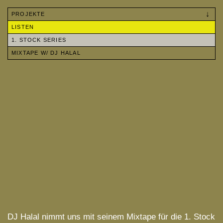
Skip
to
PROJEKTE
content
LISTEN
1. STOCK SERIES
MIXTAPE W/ DJ HALAL
DJ Halal nimmt uns mit seinem Mixtape für die 1. Stock