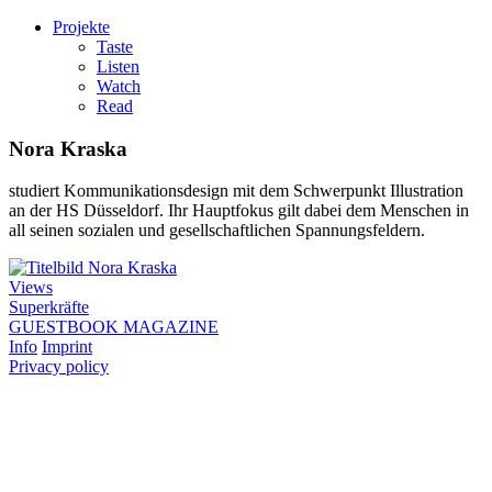
Projekte
Taste
Listen
Watch
Read
Nora Kraska
studiert Kommunikationsdesign mit dem Schwerpunkt Illustration
an der HS Düsseldorf. Ihr Hauptfokus gilt dabei dem Menschen in
all seinen sozialen und gesellschaftlichen Spannungsfeldern.
Views
Superkräfte
GUESTBOOK
MAGAZINE
Info
Imprint
Privacy policy